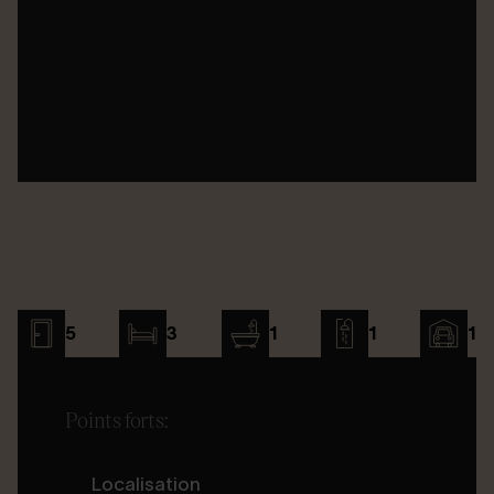
5
3
1
1
1
Points forts:
Localisation