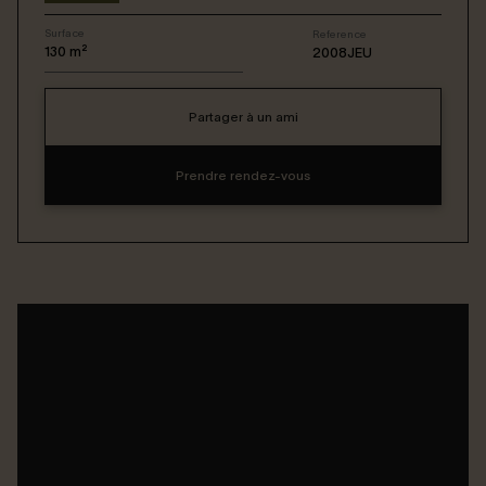
Surface
Reference
Connexion / Inscription
130
m²
2008JEU
Partager à un ami
Espace Bailleur / Locataire
Prendre rendez-vous