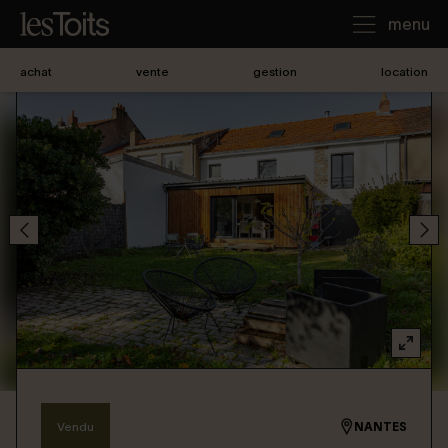
menu
achat
vente
gestion
location
J'achète
Je loue
Je vends
Notre agence
Nous contacter
Vendu
NANTES