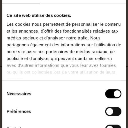
N°RSAC : 823715750
Ce site web utilise des cookies.
c.jeuland@lestoits.fr
Les cookies nous permettent de personnaliser le contenu
et les annonces, d'offrir des fonctionnalités relatives aux
Je suis intéressé par ce bien.
médias sociaux et d'analyser notre trafic. Nous
partageons également des informations sur l'utilisation de
notre site avec nos partenaires de médias sociaux, de
publicité et d'analyse, qui peuvent combiner celles-ci
avec d'autres informations que vous leur avez fournies
ou qu'ils ont collectées lors de votre utilisation de leurs
DPE
services.
Sélection
* F/G : passoire énergetique
Nécessaires
du
consentement
logement extrêmement performant
Préférences
A
B