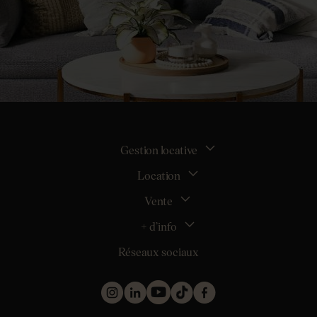
Gestion locative
Location
La gestion locative
Mon espace bailleur
Vente
Tous nos biens en location
Demander une estimation locative
Location appartement Nantes
+ d’info
Estimer mon bien
Location appartement Rezé
Maison Nantes (44000)
Réseaux sociaux
Location appartement Saint-Sébastien-sur-Loire
Inscription
Maison Saint-Sébastien-sur-Loire (44230)
Location maison Nantes (44000)
Qui sommes nous ?
Maison Carquefou (44470)
Location maison Clisson (44190)
Nos métiers
Maison Couëron (44220)
Location maison Rezé (44400)
Les projets d’achat
Maison Pornic (44210)