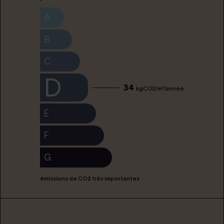
A
B
C
D
34
kgCO2/m²/année
E
F
G
émissions de CO2 très importantes