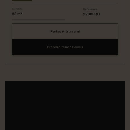
Surface
Reference
Connexion / Inscription
92
m²
2208BRO
Partager à un ami
Espace Bailleur / Locataire
Prendre rendez-vous