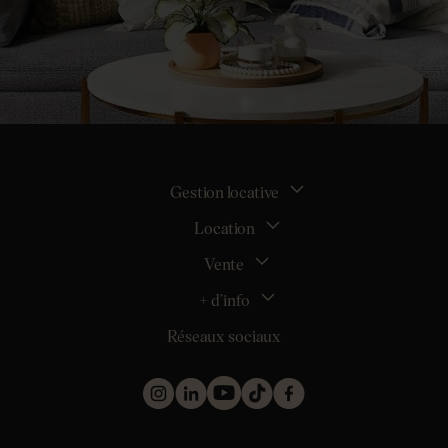
Gestion locative
Location
La gestion locative
Mon espace bailleur
Vente
Tous nos biens en location
Demander une estimation locative
Location appartement Nantes
+ d’info
Estimer mon bien
Location appartement Rezé
Maison Nantes (44000)
Réseaux sociaux
Location appartement Saint-Sébastien-sur-Loire
Inscription
Maison Saint-Sébastien-sur-Loire (44230)
Location maison Nantes (44000)
Qui sommes nous ?
Maison Carquefou (44470)
Location maison Clisson (44190)
Nos métiers
Maison Couëron (44220)
Location maison Rezé (44400)
Les projets d’achat
Maison Pornic (44210)
Location maison Bouguenais (44340)
Les biens vendus et loués
Maison Clisson (44190)