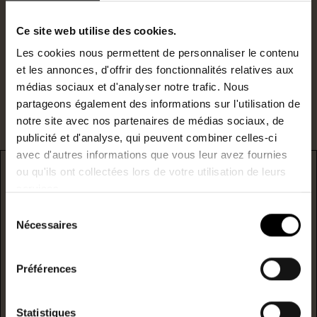
N°RSAC : 851969030
a.brochard@lestoits.fr
Ce site web utilise des cookies.
Les cookies nous permettent de personnaliser le contenu
et les annonces, d'offrir des fonctionnalités relatives aux
Je suis intéressé par ce bien.
médias sociaux et d'analyser notre trafic. Nous
partageons également des informations sur l'utilisation de
notre site avec nos partenaires de médias sociaux, de
publicité et d'analyse, qui peuvent combiner celles-ci
avec d'autres informations que vous leur avez fournies
ou qu'ils ont collectées lors de votre utilisation de leurs
DPE
services.
* F/G : passoire énergetique
Sélection
Nécessaires
du
logement extrêmement performant
consentement
A
Préférences
B
Statistiques