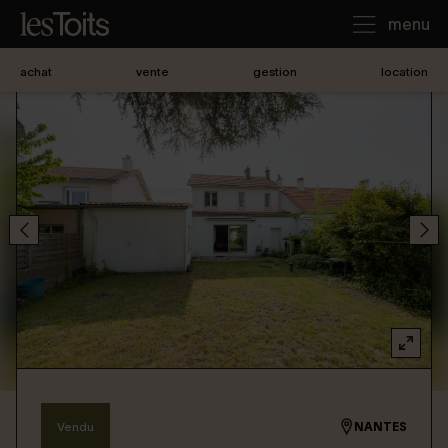
menu
achat
vente
gestion
location
J'achète
Je loue
Je vends
Notre agence
Nous contacter
Vendu
NANTES