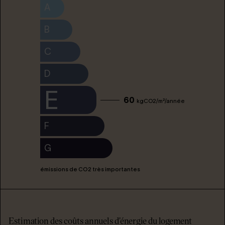
A
B
C
D
E
60
kgCO2/m²/année
F
G
émissions de CO2 très importantes
Estimation des coûts annuels d'énergie du logement