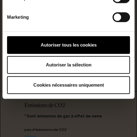
C
Marketing
D
Consommation
(énergie
primaire)
émission
E
276
60
kwh/m²/année
kgCO2/m²/année
Autoriser tous les cookies
F
Autoriser la sélection
G
logement extrêmement peu performant
Cookies nécessaires uniquement
Emissions de CO2
* Dont émissions de gaz à effet de serre
peu d'émissions de CO2