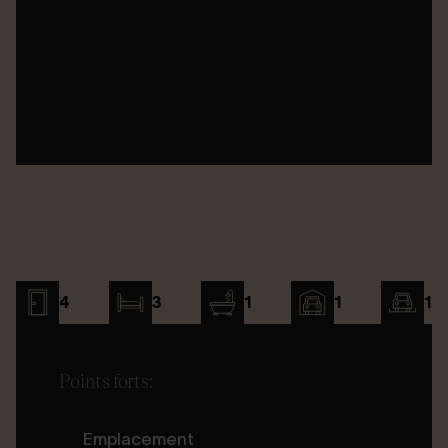
4
3
1
1
1
Points forts:
Emplacement