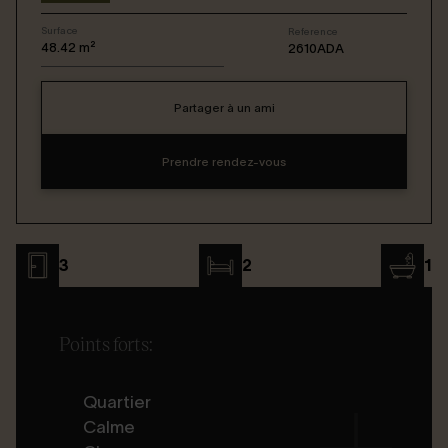
Surface
Reference
Connexion / Inscription
48.42
m²
2610ADA
Partager à un ami
Espace Bailleur / Locataire
Prendre rendez-vous
3
2
1
Points forts:
Quartier
Calme