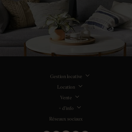
Gestion locative
Location
La gestion locative
Mon espace bailleur
Vente
Tous nos biens en location
Demander une estimation locative
Location appartement Nantes
+ d’info
Estimer mon bien
Location appartement Rezé
Maison Nantes (44000)
Réseaux sociaux
Location appartement Saint-Sébastien-sur-Loire
Inscription
Maison Saint-Sébastien-sur-Loire (44230)
Location maison Nantes (44000)
Qui sommes nous ?
Maison Carquefou (44470)