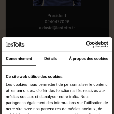
Président
0240477026
a.david@lestoits.fr
Je suis intéressé par ce bien.
Consentement
Détails
À propos des cookies
Ce site web utilise des cookies.
DPE
Les cookies nous permettent de personnaliser le contenu
et les annonces, d'offrir des fonctionnalités relatives aux
* F/G : passoire énergetique
médias sociaux et d'analyser notre trafic. Nous
partageons également des informations sur l'utilisation de
logement extrêmement performant
notre site avec nos partenaires de médias sociaux, de
A