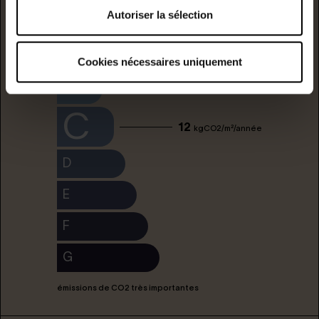
Autoriser la sélection
peu d'émissions de CO2
A
Cookies nécessaires uniquement
B
C
12
kgCO2/m²/année
D
E
F
G
émissions de CO2 très importantes