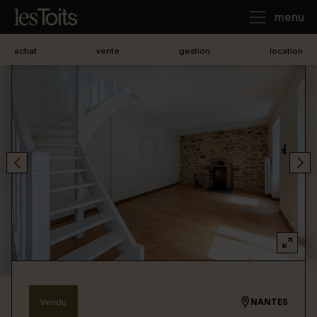
menu
achat
vente
gestion
location
J'achète
Je loue
Je vends
Notre agence
Nous contacter
Vendu
NANTES