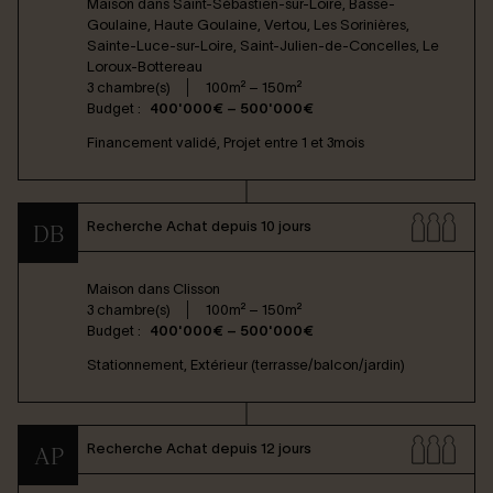
Maison dans
Saint-Sébastien-sur-Loire, Basse-
Goulaine, Haute Goulaine, Vertou, Les Sorinières,
Sainte-Luce-sur-Loire, Saint-Julien-de-Concelles, Le
Loroux-Bottereau
3 chambre(s)
100m² – 150m²
Budget :
400'000€ – 500'000€
Financement validé, Projet entre 1 et 3mois
Recherche Achat depuis 10 jours
DB
Maison dans
Clisson
3 chambre(s)
100m² – 150m²
Budget :
400'000€ – 500'000€
Stationnement, Extérieur (terrasse/balcon/jardin)
Recherche Achat depuis 12 jours
AP