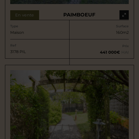
PAIMBOEUF
En vente
Type
Surface
Maison
160m2
Ref
Prix
3178 PIL
441 000€
HAI