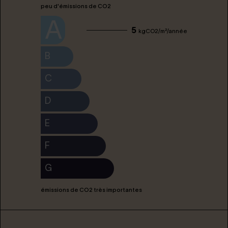
peu d'émissions de CO2
A
5
kgCO2/m²/année
B
C
D
E
F
G
émissions de CO2 très importantes