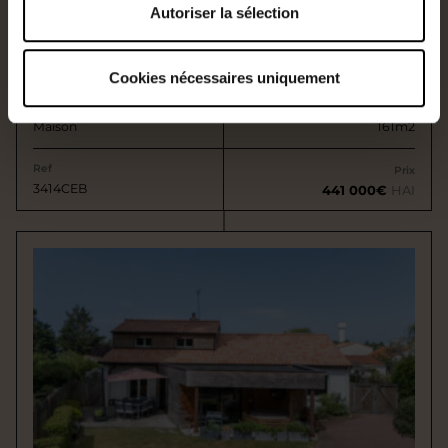
Autoriser la sélection
SAINT-HERBLAIN
En vente
Cookies nécessaires uniquement
Type
Surface
Maison
161m2
Ref
Prix
3414CEB
441 000€
HAI