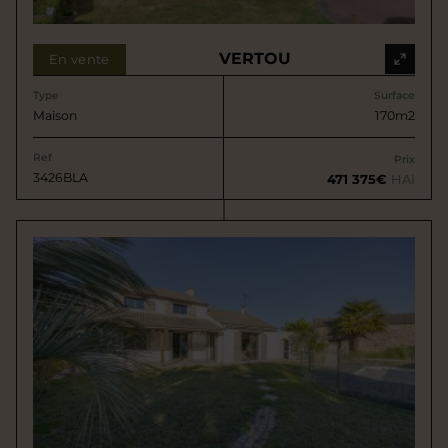
VERTOU
En vente
Type
Surface
Maison
170m2
Ref
Prix
3426BLA
471 375€
HAI