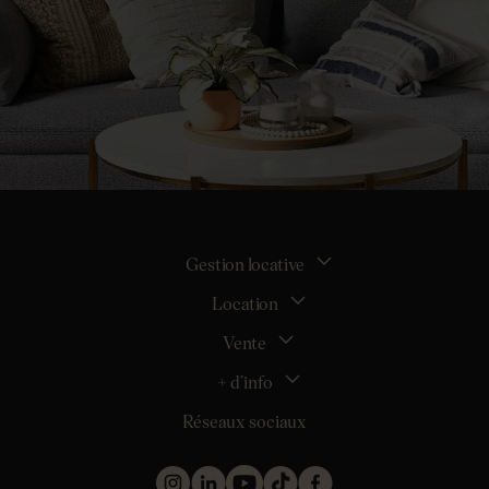
Gestion locative
Location
La gestion locative
Mon espace bailleur
Vente
Tous nos biens en location
Demander une estimation locative
Location appartement Nantes
+ d’info
Estimer mon bien
Location appartement Rezé
Maison Nantes (44000)
Réseaux sociaux
Location appartement Saint-Sébastien-sur-Loire
Inscription
Maison Saint-Sébastien-sur-Loire (44230)
Location maison Nantes (44000)
Qui sommes nous ?
Maison Carquefou (44470)
Location maison Clisson (44190)
Nos métiers
Maison Couëron (44220)