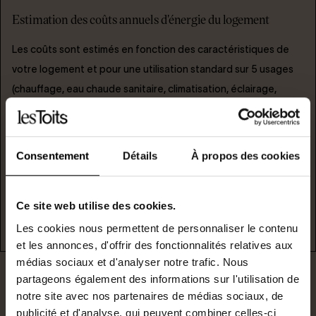
Estimation des coûts annuels d'énergie du logement
Les coûts sont estimés en fonction des caractéristiques de
votre logement et pour une utilisation standard sur 5 usages
(chauffage, eau chaude sanitaire, climatisation, éclairage,
auxilliaires).
entre
2000€
et
2770€
par an
Consentement
Détails
À propos des cookies
Ce site web utilise des cookies.
er
Prix moyen des énergies indexés au 1
janvier 2021 (abonnements compris)
Les cookies nous permettent de personnaliser le contenu
et les annonces, d'offrir des fonctionnalités relatives aux
médias sociaux et d'analyser notre trafic. Nous
partageons également des informations sur l'utilisation de
notre site avec nos partenaires de médias sociaux, de
publicité et d'analyse, qui peuvent combiner celles-ci