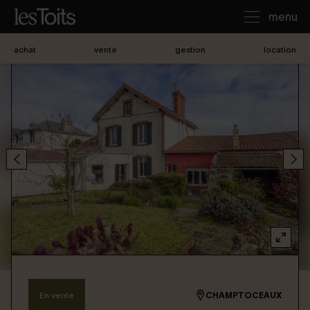
menu
achat
vente
gestion
location
J'achète
Je loue
Je vends
Notre agence
Nous contacter
En vente
CHAMPTOCEAUX