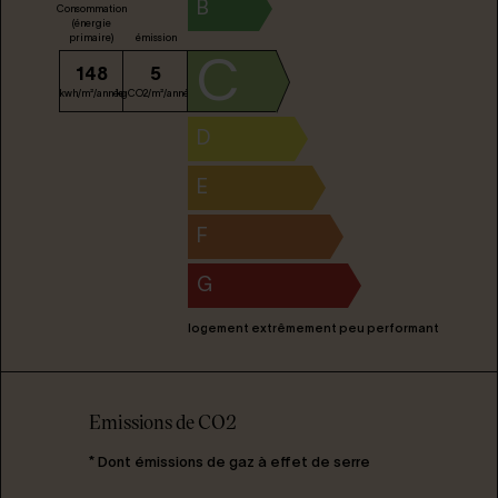
B
Consommation
(énergie
primaire)
émission
C
148
5
kwh/m²/année
kgCO2/m²/année
D
E
F
G
logement extrêmement peu performant
Emissions de CO2
* Dont émissions de gaz à effet de serre