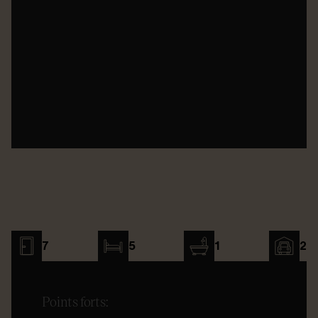
7
5
1
2
Points forts: