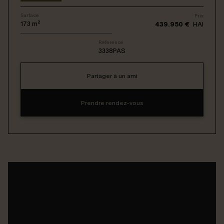
Surface
Prix
Connexion / Inscription
173
m²
439.950 €
HAI
Reference
3338PAS
Espace Bailleur / Locataire
Partager à un ami
Prendre rendez-vous