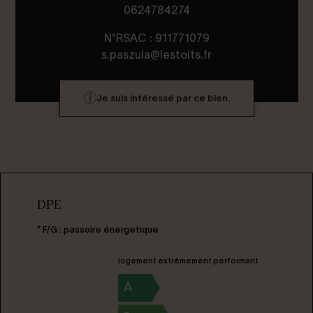
0624784274
N°RSAC : 911771079
s.paszula@lestoits.fr
Je suis intéressé par ce bien.
DPE
* F/G : passoire énergetique
logement extrêmement performant
A