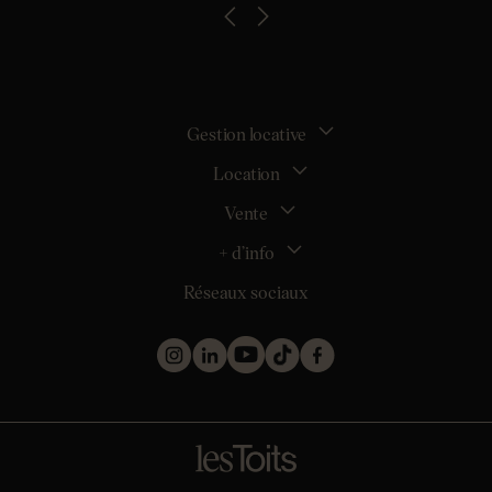
Gestion locative
Location
La gestion locative
Mon espace bailleur
Vente
Tous nos biens en location
Demander une estimation locative
Location appartement Nantes
+ d’info
Estimer mon bien
Location appartement Rezé
Maison Nantes (44000)
Réseaux sociaux
Location appartement Saint-Sébastien-sur-Loire
Inscription
Maison Saint-Sébastien-sur-Loire (44230)
Location maison Nantes (44000)
Qui sommes nous ?
Maison Carquefou (44470)
Location maison Clisson (44190)
Nos métiers
Maison Couëron (44220)
Location maison Rezé (44400)
Les projets d’achat
Maison Pornic (44210)
Location maison Bouguenais (44340)
Les biens vendus et loués
Maison Clisson (44190)
Mentions légales
Appartement Nantes (44000)
Politique de confidentialité
Appartement Saint-Herblain (44800)
Barème
Appartement Orvault (44700)