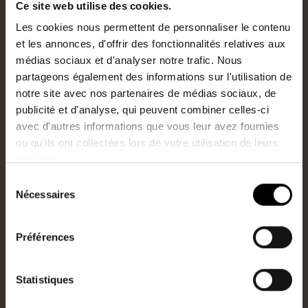
Ce site web utilise des cookies.
Une information préalable est envoyée à chaque
Les cookies nous permettent de personnaliser le contenu
partie afin que toutes les mesures prévues au
et les annonces, d'offrir des fonctionnalités relatives aux
protocole puissent être appliquées lors des visites.
médias sociaux et d'analyser notre trafic. Nous
partageons également des informations sur l'utilisation de
Le port du masque est obligatoire pour toutes les
notre site avec nos partenaires de médias sociaux, de
personnes présentes lors de la visite.
publicité et d'analyse, qui peuvent combiner celles-ci
avec d'autres informations que vous leur avez fournies
Tous les visiteurs et le conseiller immobilier seront
ou qu'ils ont collectées lors de votre utilisation de leurs
équipés de surchaussures fournies par l’agence Les
services.
Toits de l’Atlantique.
Sélection
Le lavage des mains avec du gel hydroalcoolique est
Nécessaires
du
obligatoire avant et après la visite.
consentement
Préférences
Tous doivent s’imposer les règles de distanciation
sociale et les gestes barrières.
Statistiques
Lors de la visite d’un logement occupé, l’ouverture et
la fermeture des portes et la manipulation des