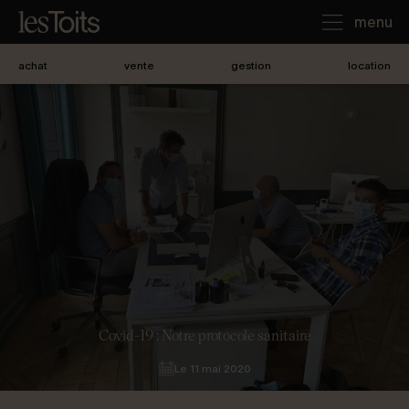
menu
achat
vente
gestion
location
J'achète
Je loue
Je vends
Notre agence
Covid-19 : Notre protocole sanitaire
Le 11 mai 2020
Nous contacter