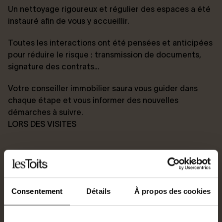
Un nettoyage rigoureux et régulier des espaces a été
instauré afin de vous y accueillir.
Toutes les interactions ont été pensées et anticipées
pour réduire le risque : transmission de documents,
signature des contrats…
Votre conseiller immobilier saura vous guider dans
chaque étape et vous informer des nouvelles
démarches à suivre.
LORS DES VISITES
Chaque rendez-vous de visite, tant en transaction
qu’en location, est organisé avec l’accord de toutes
les parties.
Consentement
Détails
À propos des cookies
Dans certains cas, une visite virtuelle pourra vous être
proposée par votre conseiller immobilier.