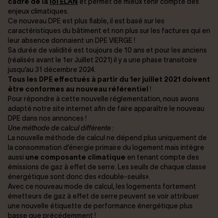
cadre de la
loi ELAN
et permet de mieux tenir compte des
enjeux climatiques.
Ce nouveau DPE est plus fiable, il est basé sur les
caractéristiques du bâtiment et non plus sur les factures qui en
leur absence donnaient un DPE VIERGE !
Sa durée de validité est toujours de 10 ans et pour les anciens
(réalisés avant le 1er Juillet 2021) il y a une phase transitoire
jusqu’au 31 décembre 2024.
Tous les DPE effectués à partir du 1er juillet 2021 doivent
être conformes au nouveau référentiel
!
Pour répondre à cette nouvelle réglementation, nous avons
adapté notre site internet afin de faire apparaître le nouveau
DPE dans nos annonces !
Une méthode de calcul différente :
La nouvelle méthode de calcul ne dépend plus uniquement de
la consommation d’énergie primaire du logement mais intègre
aussi
une composante climatique
en tenant compte des
émissions de gaz à effet de serre. Les seuils de chaque classe
énergétique sont donc des «double-seuils».
Avec ce nouveau mode de calcul, les logements fortement
émetteurs de gaz à effet de serre peuvent se voir attribuer
une nouvelle étiquette de performance énergétique plus
basse que précédemment !